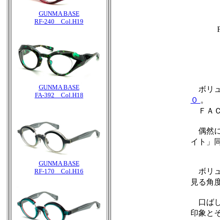
GUNMA BASE
RF-240 Col.H19
GUNMA BASE
ボリュ
FA-392 Col.H18
０
。
ＦＡＣ
偶然に
イト」
GUNMA BASE
ボリュ
RF-170 Col.H16
見る角
口ばし
印象とそ