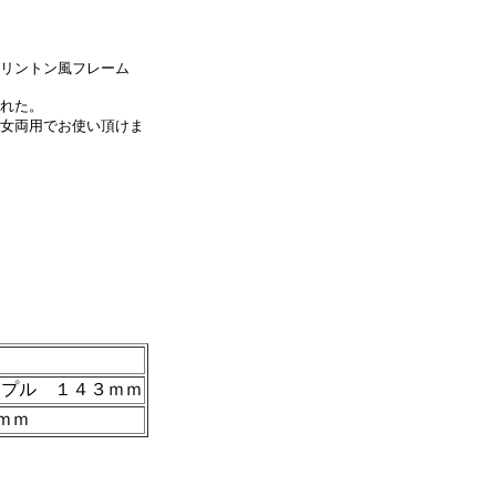
リントン風フレーム
れた。
女両用でお使い頂けま
）
ンプル １４３ｍｍ
ｍｍ