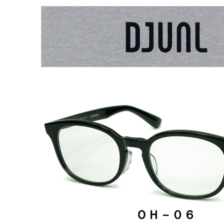
ＯＨ－０６