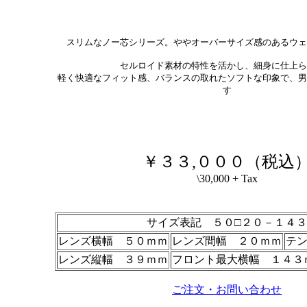
スリムなノー芯シリーズ。ややオーバーサイズ感のあるウェ
セルロイド素材の特性を活かし、細身に仕上ら
軽く快適なフィット感、バランスの取れたソフトな印象で、男
す
￥３３,０００（税込
\30,000 + Tax
サイズ表記 ５０□２０－１４３
レンズ横幅 ５０ｍｍ
レンズ間幅 ２０ｍｍ
テ
レンズ縦幅 ３９ｍｍ
フロント最大横幅 １４３
ご注文・お問い合わせ