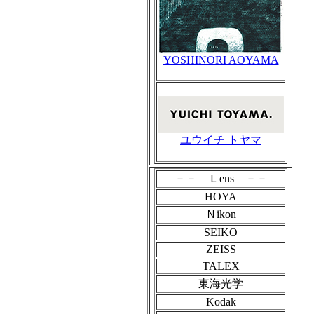
YOSHINORI AOYAMA
ユウイチ トヤマ
－－ Ｌens －－
HOYA
Ｎikon
SEIKO
ZEISS
TALEX
東海光学
Kodak