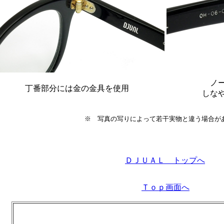
ノ
丁番部分には金の金具を使用
しな
※ 写真の写りによって若干実物と違う場合が
ＤＪＵＡＬ トップへ
Ｔｏｐ画面へ