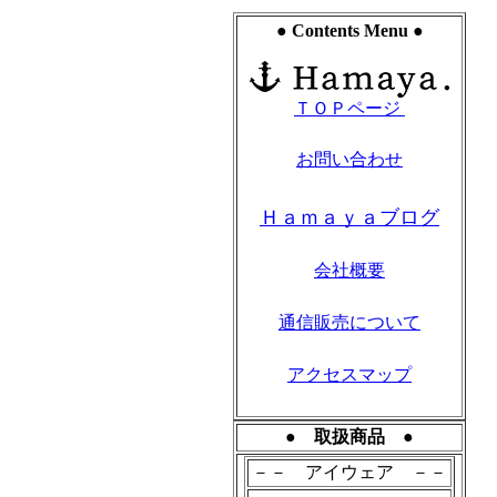
● Contents Menu ●
ＴＯＰページ
お問い合わせ
Ｈａｍａｙａブログ
会社概要
通信販売について
アクセスマップ
● 取扱商品 ●
－－ アイウェア －－