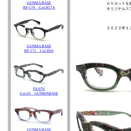
GUNMA BASE
ＵＶカットを
RF-170 Col.H17A
オリジナルス
２０２２年１
GUNMA BASE
RF-171 Col.H16
FA-076
Col.03 GUNMABASE
GUNMA BASE