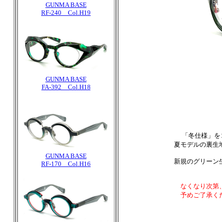
GUNMA BASE
RF-240 Col.H19
GUNMA BASE
FA-392 Col.H18
「冬仕様」をコ
夏モデルの裏生
GUNMA BASE
新規のグリーン
RF-170 Col.H16
なくなり次第
予めご了承く