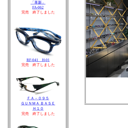
「革新」
FA-062
完売 終了しました
RF-041 H-01
完売 終了しました
ＦＡ－０９５
ＧＵＮＭＡ ＢＡＳＥ
Ｈ１０
完売 終了しました