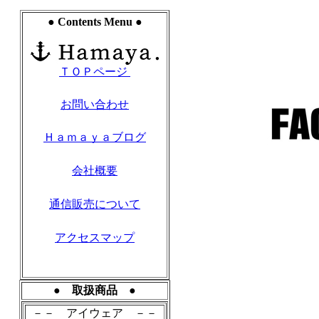
● Contents Menu ●
ＴＯＰページ
お問い合わせ
Ｈａｍａｙａブログ
会社概要
通信販売について
アクセスマップ
● 取扱商品 ●
－－ アイウェア －－