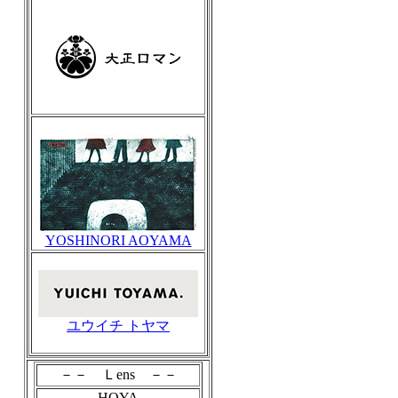
YOSHINORI AOYAMA
ユウイチ トヤマ
－－ Ｌens －－
HOYA