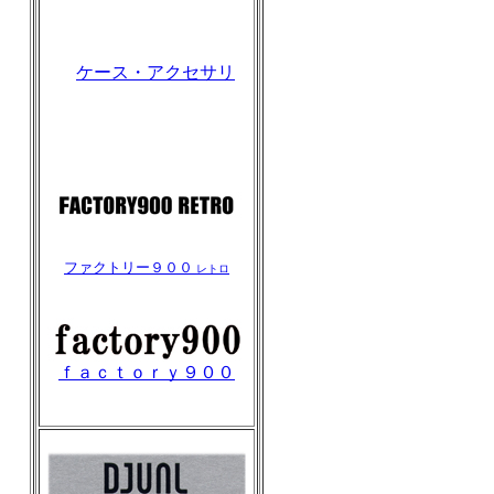
ケース・アクセサリ
ファクトリー９００
レトロ
ｆａｃｔｏｒｙ９００