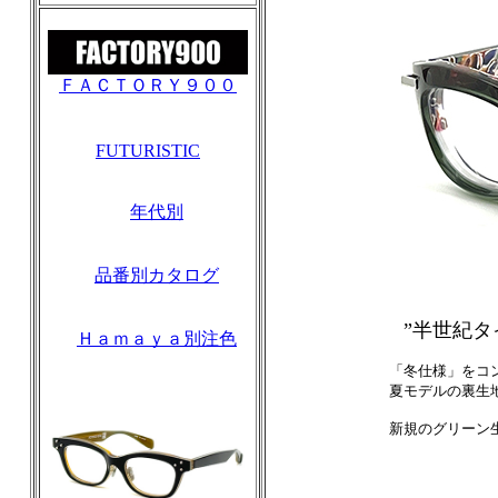
ＦＡＣＴＯＲＹ９００
FUTURISTIC
年代別
品番別カタログ
”半世紀
Ｈａｍａｙａ別注色
「冬仕様」をコ
夏モデルの裏生
新規のグリーン