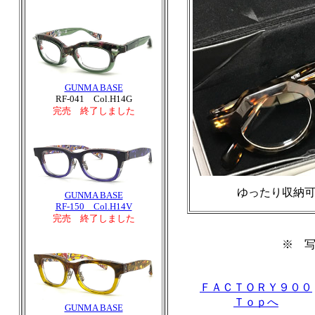
GUNMA BASE
RF-041 Col.H14G
完売 終了しました
ゆったり収納
GUNMA BASE
RF-150 Col.H14V
完売 終了しました
※ 
ＦＡＣＴＯＲＹ９００
Ｔｏｐへ
GUNMA BASE