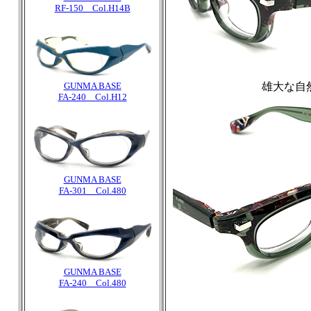
RF-150 Col.H14B
GUNMA BASE
雄大な自
FA-240 Col.H12
GUNMA BASE
FA-301 Col.480
GUNMA BASE
FA-240 Col.480