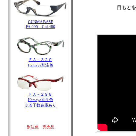
目もと
GUNMA BASE
FA-095 Col.480
ＦＡ－３２０
Hamaya別注色
ＦＡ－２９８
Hamaya別注色
※若干数在庫あり
別注色 完売品