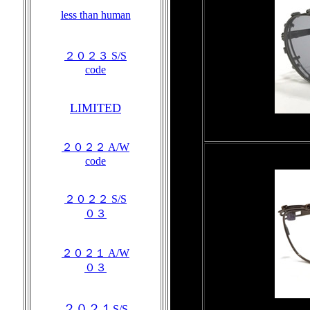
less than human
２０２３ S/S
code
LIMITED
２０２２ A/W
code
２０２２ S/S
０３
２０２１ A/W
０３
２０２１
S/S