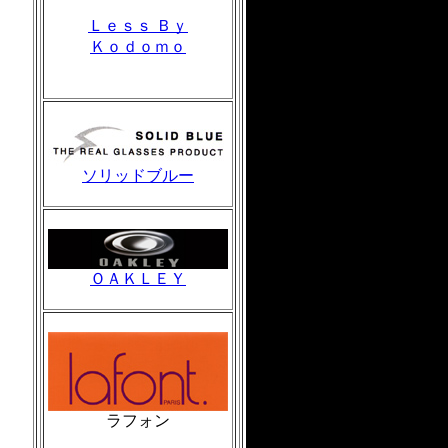
Ｌｅｓｓ Ｂｙ
Ｋｏｄｏｍｏ
ソリッドブルー
ＯＡＫＬＥＹ
ラフォン