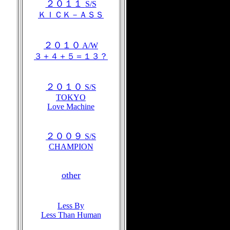
２０１１
S/S
ＫＩＣＫ－ＡＳＳ
２０１０
A/W
３＋４＋５＝１３？
２０１０
S/S
TOKYO
Love Machine
２００９
S/S
CHAMPION
other
Less By
Less Than Human