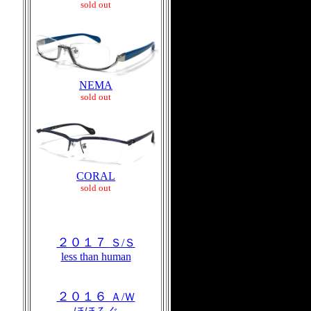
sold out
NEMA
sold out
CORAL
sold out
２０１７
Ｓ/Ｓ
less than human
２０１６
Ａ/Ｗ