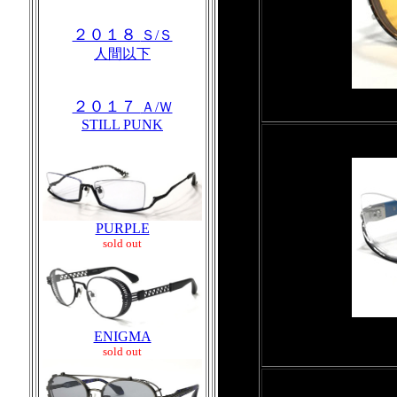
２０１８
Ｓ/Ｓ
人間以下
２０１７
Ａ/Ｗ
STILL PUNK
PURPLE
sold out
ENIGMA
sold out