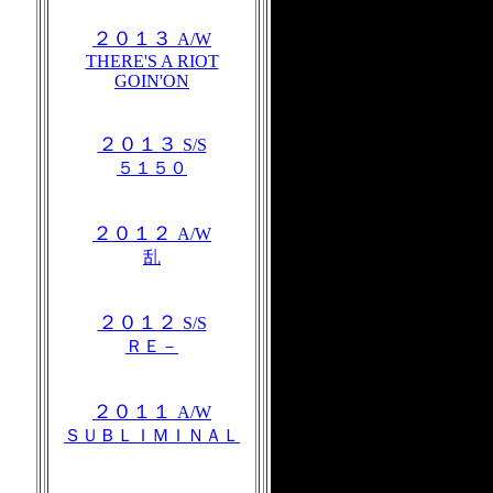
２０１３
A/W
THERE'S A RIOT
GOIN'ON
２０１３
S/S
５１５０
２０１２
A/W
乱
２０１２
S/S
ＲＥ－
２０１１
A/W
ＳＵＢＬＩＭＩＮＡＬ