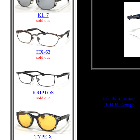
KL-7
sold out
HX-63
sold out
KRIPTOS
sold out
less than human
ＴＯＰページ
TYPE X