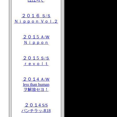
ほほろぐ
２０１６
Ｓ/Ｓ
Ｎｉｐｐｏｎ Ｖｏｌ.２
２０１5
Ａ/Ｗ
Ｎｉｐｐｏｎ
２０１5
Ｓ/Ｓ
ｒｅｖｏｌｔ
２０１4
Ａ/Ｗ
less than human
ヲ解放セヨ！
２０１4
S/S
パンチラッ-R18